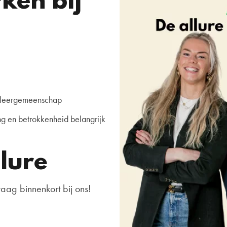
en bij
e leergemeenschap
ng en betrokkenheid belangrijk
lure
aag binnenkort bij ons!