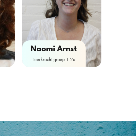
Anna
de
Naomi Arnst
Leerkracht 
Leerkracht groep 1-2a
Contactformulier
Conta