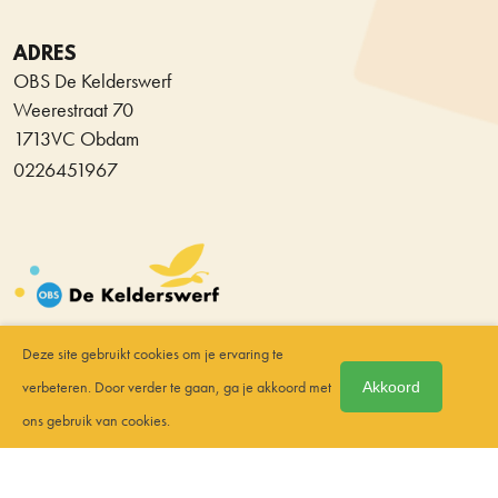
ADRES
OBS De Kelderswerf
Weerestraat 70
1713VC Obdam
0226451967
© Copyright Stichting
Deze site gebruikt cookies om je ervaring te
Allure. Alle rechten
verbeteren. Door verder te gaan, ga je akkoord met
Akkoord
voorbehouden.
ons gebruik van cookies.